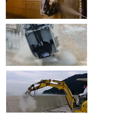
소형 면삭기(이중 브라켓) 적용분
야