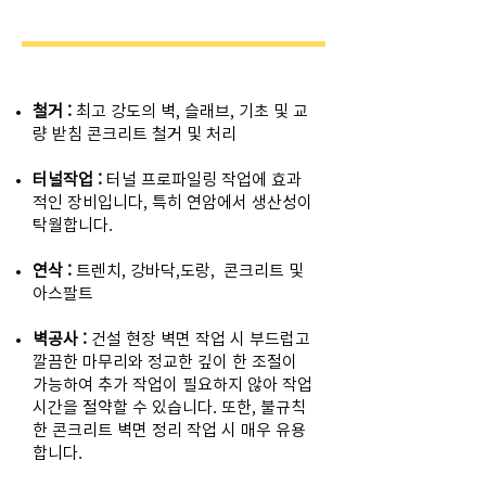
원헤드 면삭기 적용분야
철거 :
최고 강도의 벽, 슬래브, 기초 및 교
량 받침 콘크리트 철거 및 처리
터널작업 :
터널 프로파일링 작업에 효과
적인 장비입니다, 특히 연암에서 생산성이
탁월합니다.
연삭 :
트렌치, 강바닥,도랑, 콘크리트 및
아스팔트
​벽공사 :
건설 현장 벽면 작업 시 부드럽고
깔끔한 마무리와 정교한 깊이 한 조절이
가능하여 추가 작업이 필요하지 않아 작업
시간을 절약할 수 있습니다. 또한, 불규칙
한 콘크리트 벽면 정리 작업 시 매우 유용
합니다.