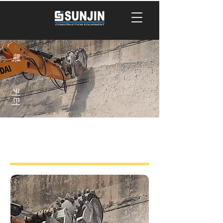
북
커터
원헤드 면삭기